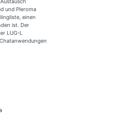
Austausch
ed und Pleroma
ingliste, einen
den ist. Der
der LUG-L
n Chatanwendungen
a