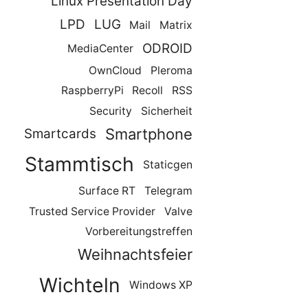
Linux Presentation Day
LPD
LUG
Mail
Matrix
ODROID
MediaCenter
OwnCloud
Pleroma
RaspberryPi
Recoll
RSS
Security
Sicherheit
Smartphone
Smartcards
Stammtisch
Staticgen
Surface RT
Telegram
Trusted Service Provider
Valve
Vorbereitungstreffen
Weihnachtsfeier
Wichteln
Windows XP