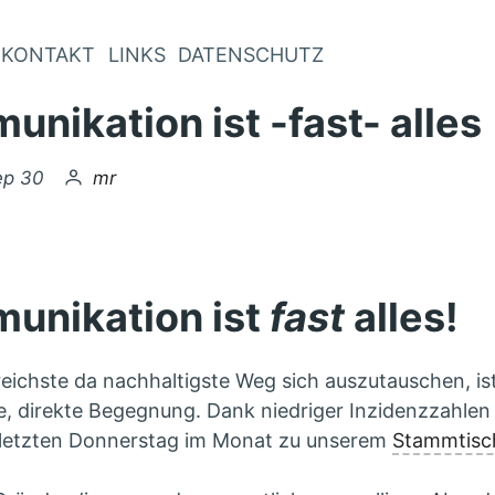
KONTAKT
LINKS
DATENSCHUTZ
nikation ist -fast- alles
licht
von
ep 30
mr
unikation ist
fast
alles!
reichste da nachhaltigste Weg sich auszutauschen, is
e, direkte Begegnung. Dank niedriger Inzidenzzahlen
 letzten Donnerstag im Monat zu unserem
Stammtisc