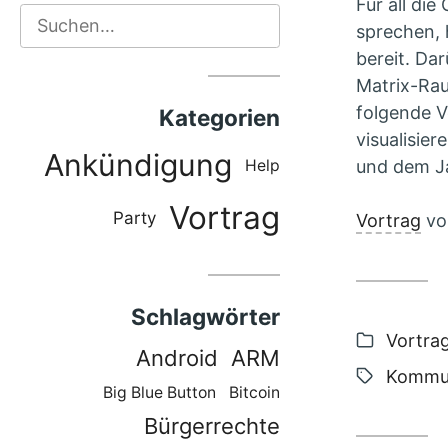
Für all di
Suchen
sprechen,
bereit. Da
Matrix-Rau
folgende 
Kategorien
visualisi
Ankündigung
Help
und dem Ja
Vortrag
Party
Vortrag
vo
Schlagwörter
Kategor
Vortra
Android
ARM
Schlag
Kommun
Big Blue Button
Bitcoin
Bürgerrechte