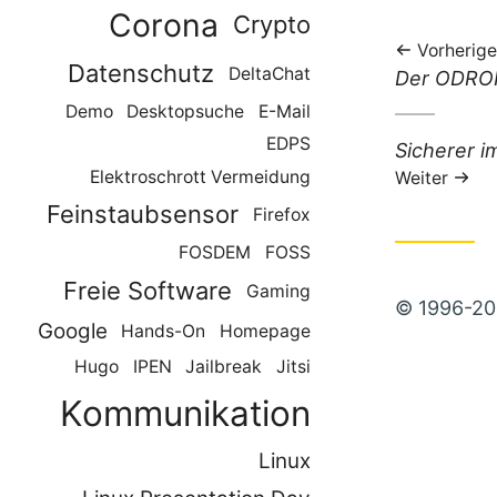
Corona
Crypto
Vorherige
Datenschutz
DeltaChat
Vorheriger
Der ODRO
Beitrag:
Demo
Desktopsuche
E-Mail
EDPS
Nächster
Sicherer im
Beitrag:
Elektroschrott Vermeidung
Weiter
Feinstaubsensor
Firefox
FOSDEM
FOSS
Freie Software
Gaming
© 1996-202
Google
Hands-On
Homepage
Hugo
IPEN
Jailbreak
Jitsi
Kommunikation
Linux