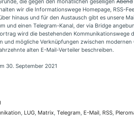
e Gründe, die gegen den monatlichen geselligen
Abend
 halten wir die Informationswege Homepage, RSS-Fe
rüber hinaus und für den Austausch gibt es unsere Mail
m und einen Telegram-Kanal, der via Bridge angebun
Vortrag wird die bestehenden Kommunikationswege 
eren und mögliche Verknüpfungen zwischen moderne
hrzehnte alten E-Mail-Verteiler beschreiben.
m 30. September 2021
ien:
g
wörter:
ikation
,
LUG
,
Matrix
,
Telegram
,
E-Mail
,
RSS
,
Plerom