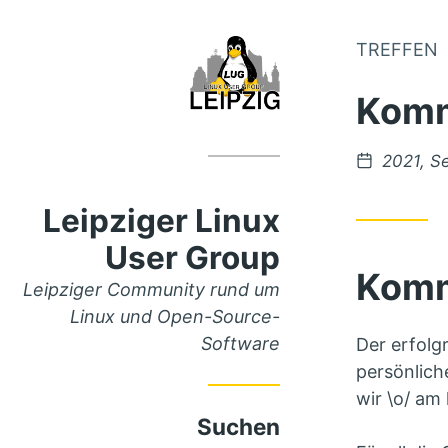
TREFFEN
Zum
Inhalt
Kommu
springen
Veröffent
2021, S
unter
Leipziger Linux
User Group
Komm
Leipziger Community rund um
Linux und Open-Source-
Software
Der erfolg
persönlich
wir \o/ am
Suchen